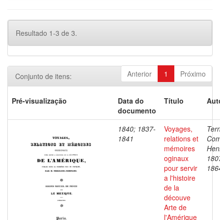
Resultado 1-3 de 3.
Anterior
1
Próximo
Conjunto de itens:
Pré-visualização
Data do
Título
Aut
documento
1840; 1837-
Voyages,
Ter
1841
relations et
Com
mémoires
Henr
oginaux
180
pour servir
186
a l'histoire
de la
découve
Arte de
l'Amérique