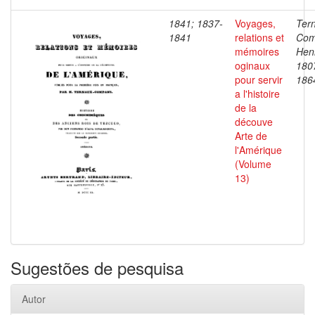
1841; 1837-
Voyages,
Ter
1841
relations et
Com
mémoires
Henr
oginaux
180
pour servir
186
a l'histoire
de la
découve
Arte de
l'Amérique
(Volume
13)
Sugestões de pesquisa
Autor