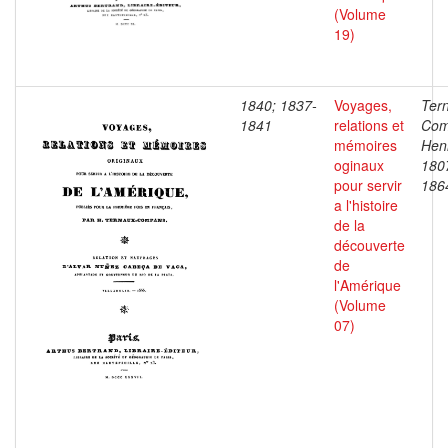
(Volume
19)
1840; 1837-
Voyages,
Ter
1841
relations et
Com
mémoires
Henr
oginaux
180
pour servir
186
a l'histoire
de la
découverte
de
l'Amérique
(Volume
07)