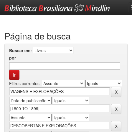
Skip
navigation
Página de busca
Buscar em:
por
Filtros correntes: