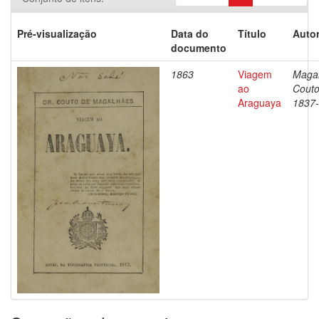
Pré-visualização
Data do
Título
Autor
documento
1863
Viagem
Magal
ao
Couto
Araguaya
1837