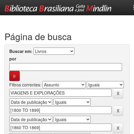
Skip
navigation
Página de busca
Buscar em:
por
Filtros correntes: