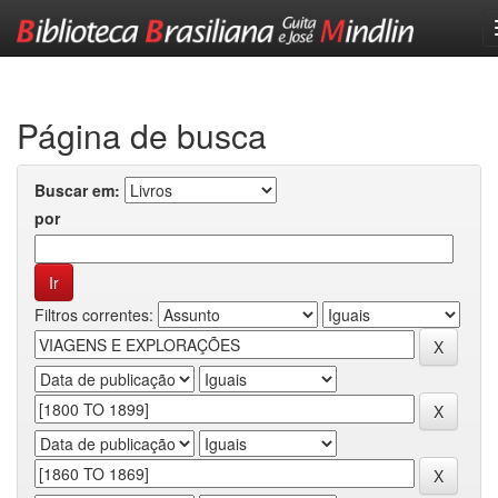
Skip
navigation
Página de busca
Buscar em:
por
Filtros correntes: