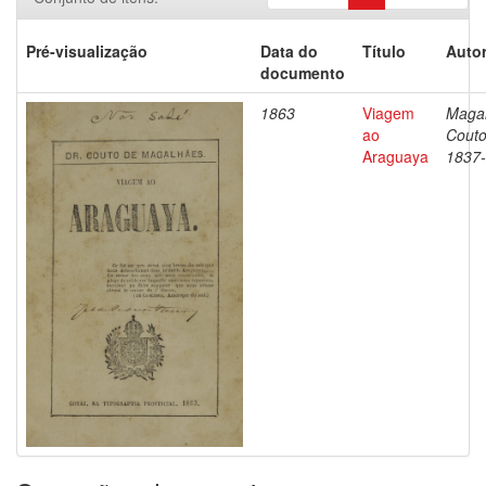
Pré-visualização
Data do
Título
Autor
documento
1863
Viagem
Magal
ao
Couto
Araguaya
1837