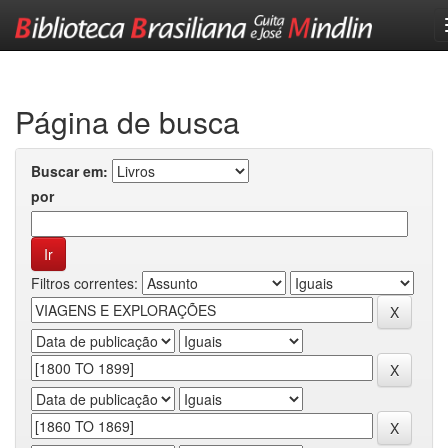
Skip
navigation
Página de busca
Buscar em:
por
Filtros correntes: