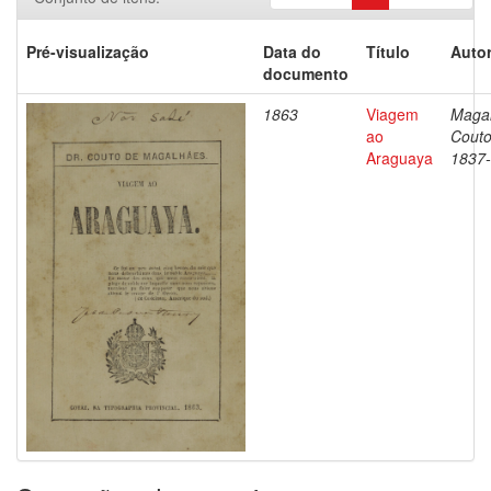
Pré-visualização
Data do
Título
Autor
documento
1863
Viagem
Magal
ao
Couto
Araguaya
1837