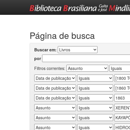
Skip
navigation
Página de busca
Buscar em:
por
Filtros correntes: