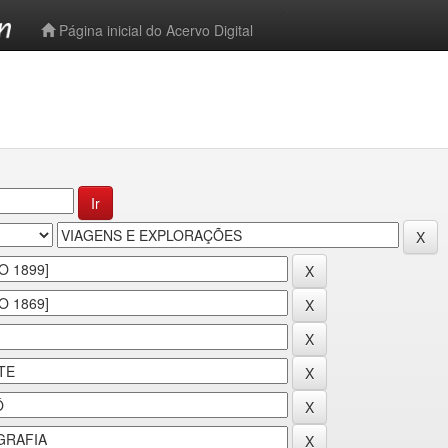
-->
Página inicial do Acervo Digital