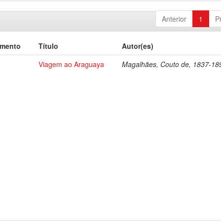
Anterior
1
P
umento
Título
Autor(es)
Viagem ao Araguaya
Magalhães, Couto de, 1837-18