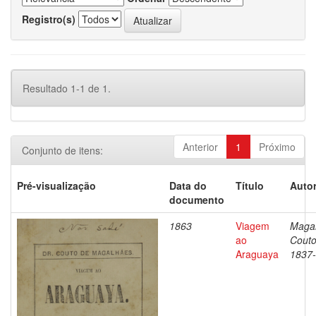
Registro(s)
Resultado 1-1 de 1.
Anterior
1
Próximo
Conjunto de itens:
Pré-visualização
Data do
Título
Autor
documento
1863
Viagem
Magal
ao
Couto
Araguaya
1837