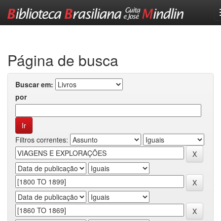
Skip
navigation
Página de busca
Buscar em:
por
Filtros correntes: