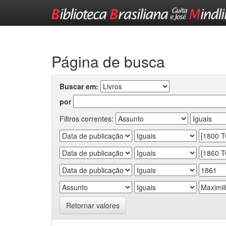
Skip
navigation
Página de busca
Buscar em:
por
Filtros correntes:
Retornar valores