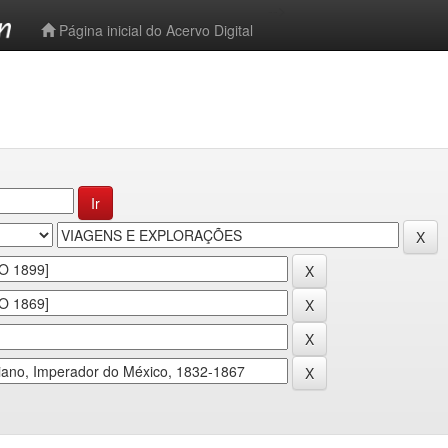
-->
Página inicial do Acervo Digital