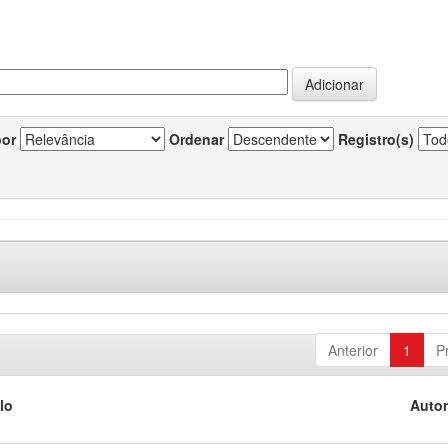
por
Ordenar
Registro(s)
Anterior
1
P
lo
Autor