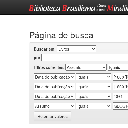
Skip
navigation
Página de busca
Buscar em:
por
Filtros correntes:
Retornar valores