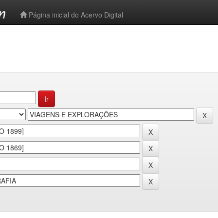
-->
Página inicial do Acervo Digital