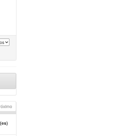
róximo
(es)