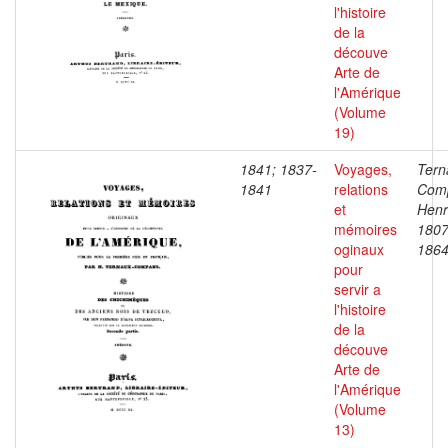
l'histoire
de la
découve
Arte de
l'Amérique
(Volume
19)
1841; 1837-
Voyages,
Tern
1841
relations
Com
et
Henr
mémoires
1807
oginaux
186
pour
servir a
l'histoire
de la
découve
Arte de
l'Amérique
(Volume
13)