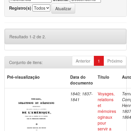
Registro(s)
Resultado 1-2 de 2.
Anterior
1
Próximo
Conjunto de itens:
Pré-visualização
Data do
Título
Auto
documento
1840; 1837-
Voyages,
Tern
1841
relations
Com
et
Henr
mémoires
1807
oginaux
186
pour
servir a