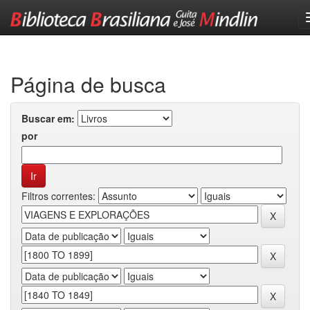
Skip
navigation
Página de busca
Buscar em:
por
Filtros correntes: