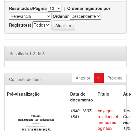
Resultados/Página
|
Ordenar registros por
Ordenar
Registro(s)
Resultado 1-3 de 3.
Anterior
1
Próximo
Conjunto de itens:
Pré-visualização
Data do
Título
Aut
documento
1840; 1837-
Voyages,
Ter
1841
relations et
Com
mémoires
Henr
oginaux
180