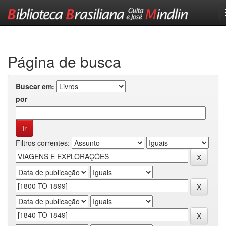
Skip
navigation
Página de busca
Buscar em:
por
Filtros correntes: