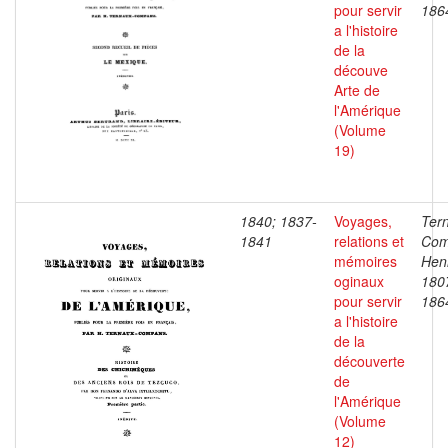
pour servir
186
a l'histoire
de la
découve
Arte de
l'Amérique
(Volume
19)
1840; 1837-
Voyages,
Ter
1841
relations et
Com
mémoires
Henr
oginaux
180
pour servir
186
a l'histoire
de la
découverte
de
l'Amérique
(Volume
12)