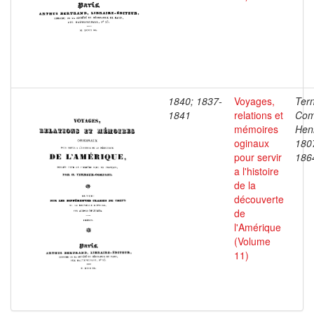
1840; 1837-
Voyages,
Ter
1841
relations et
Com
mémoires
Henr
oginaux
180
pour servir
186
a l'histoire
de la
découverte
de
l'Amérique
(Volume
11)