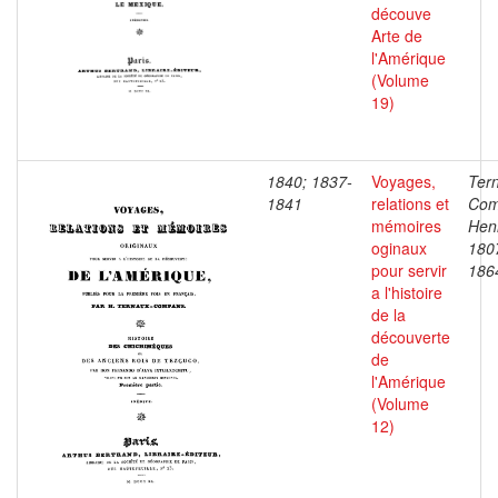
découve
Arte de
l'Amérique
(Volume
19)
1840; 1837-
Voyages,
Ter
1841
relations et
Com
mémoires
Henr
oginaux
180
pour servir
186
a l'histoire
de la
découverte
de
l'Amérique
(Volume
12)