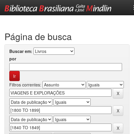
Skip
navigation
Página de busca
Buscar em:
por
Filtros correntes: