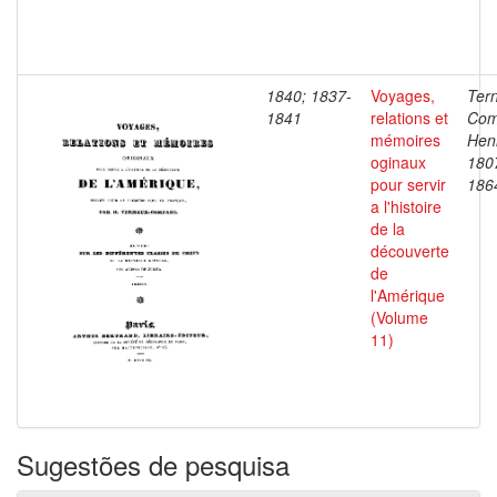
1840; 1837-
Voyages,
Ter
1841
relations et
Com
mémoires
Henr
oginaux
180
pour servir
186
a l'histoire
de la
découverte
de
l'Amérique
(Volume
11)
Sugestões de pesquisa