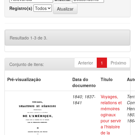
Registro(s)
Resultado 1-3 de 3.
Anterior
1
Próximo
Conjunto de itens:
Pré-visualização
Data do
Título
Aut
documento
1840; 1837-
Voyages,
Ter
1841
relations et
Com
mémoires
Henr
oginaux
180
pour servir
186
a l'histoire
de la