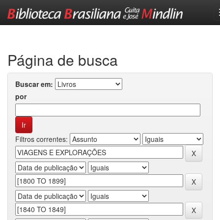
Skip
navigation
Página de busca
Buscar em:
por
Filtros correntes: