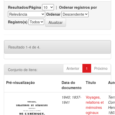
Resultados/Página
|
Ordenar registros por
Ordenar
Registro(s)
Resultado 1-4 de 4.
Anterior
1
Próximo
Conjunto de itens:
Pré-visualização
Data do
Título
Aut
documento
1840; 1837-
Voyages,
Ter
1841
relations et
Com
mémoires
Henr
oginaux
180