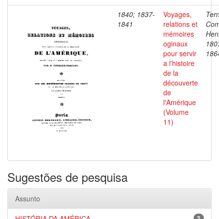
1840; 1837-
Voyages,
Ter
1841
relations et
Com
mémoires
Henr
oginaux
180
pour servir
186
a l'histoire
de la
découverte
de
l'Amérique
(Volume
11)
Sugestões de pesquisa
Assunto
HISTÓRIA DA AMÉRICA
2