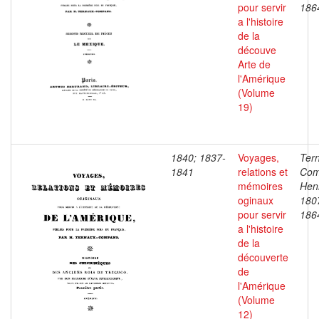
pour servir
186
a l'histoire
de la
découve
Arte de
l'Amérique
(Volume
19)
1840; 1837-
Voyages,
Ter
1841
relations et
Com
mémoires
Henr
oginaux
180
pour servir
186
a l'histoire
de la
découverte
de
l'Amérique
(Volume
12)