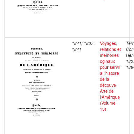
1841; 1837-
Voyages,
Ter
1841
relations et
Com
mémoires
Henr
oginaux
180
pour servir
186
a l'histoire
de la
découve
Arte de
l'Amérique
(Volume
13)