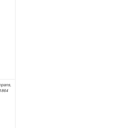
mpans,
-1864