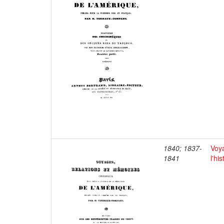
1840; 1837-
Voya
1841
l'hi