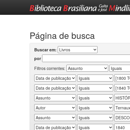
Skip
navigation
Página de busca
Buscar em:
por
Filtros correntes: