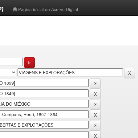
-->
Página inicial do Acervo Digital