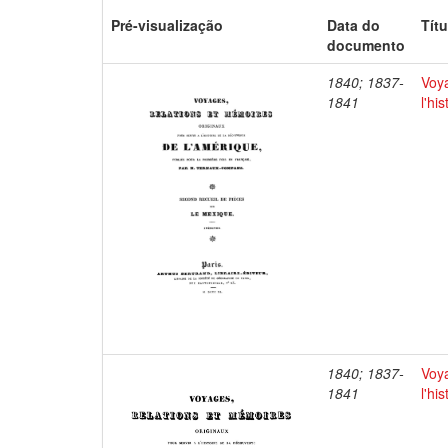
Pré-visualização
Data do
Títu
documento
1840; 1837-
Voya
1841
l'hi
1840; 1837-
Voya
1841
l'hi