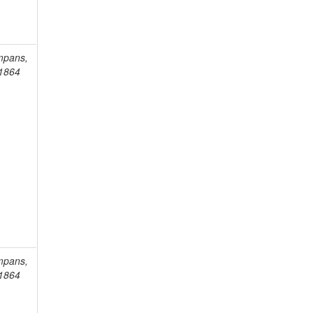
mpans,
-1864
mpans,
-1864