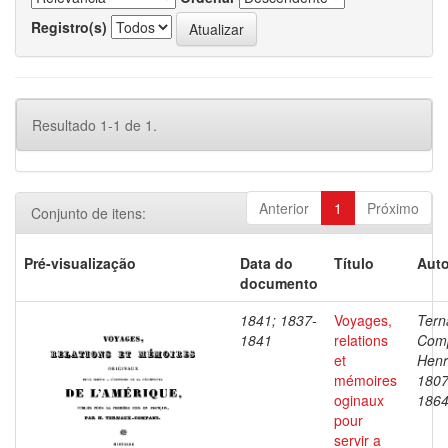
Registro(s)
Resultado 1-1 de 1.
Anterior
1
Próximo
Conjunto de itens:
Pré-visualização
Data do
Título
Auto
documento
1841; 1837-
Voyages,
Tern
1841
relations
Com
et
Henr
mémoires
1807
oginaux
186
pour
servir a