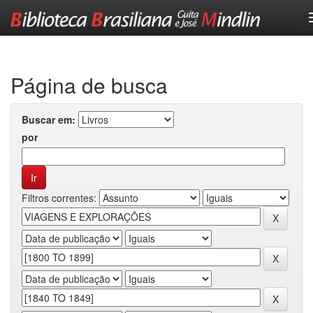
Skip
navigation
Página de busca
Buscar em:
por
Filtros correntes: