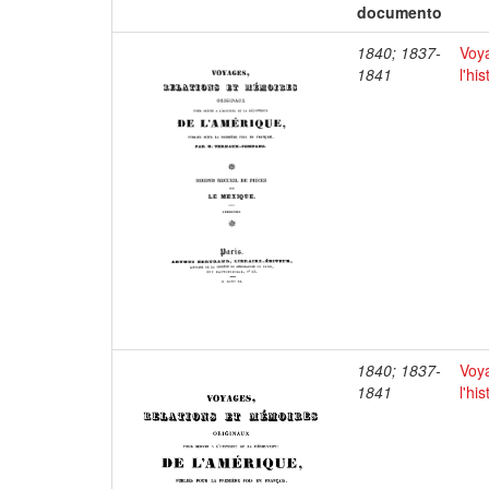
documento
1840; 1837-
Voya
1841
l'hi
1840; 1837-
Voya
1841
l'hi