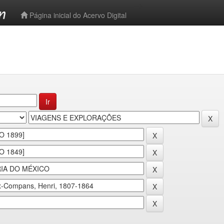
-->
Página inicial do Acervo Digital