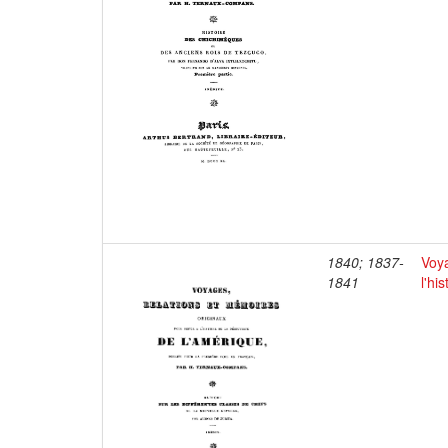
1840; 1837-
Voya
1841
l'hi