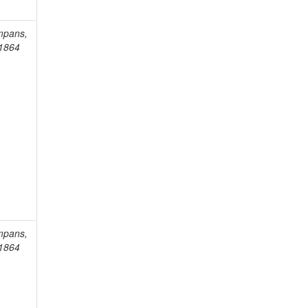
mpans,
-1864
mpans,
-1864