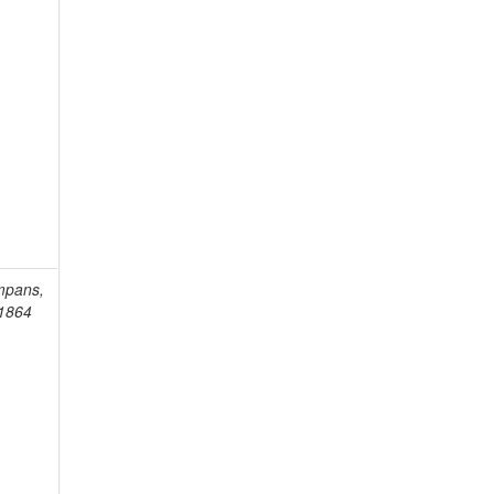
mpans,
-1864