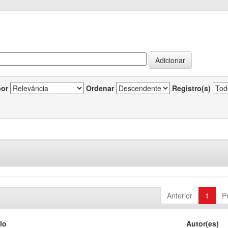
por
Ordenar
Registro(s)
Anterior
1
P
lo
Autor(es)