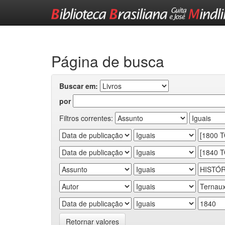
Skip
navigation
Página de busca
Buscar em:
por
Filtros correntes:
Retornar valores