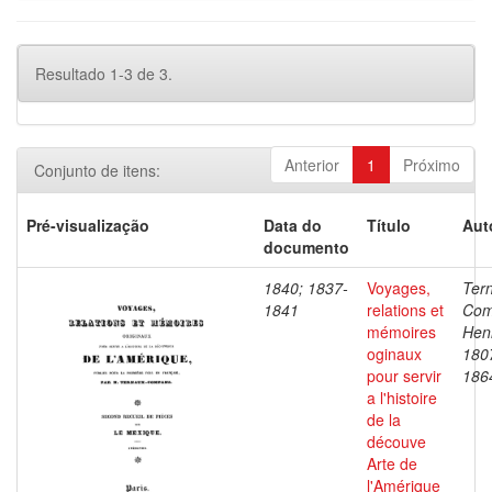
Resultado 1-3 de 3.
Anterior
1
Próximo
Conjunto de itens:
Pré-visualização
Data do
Título
Aut
documento
1840; 1837-
Voyages,
Ter
1841
relations et
Com
mémoires
Henr
oginaux
180
pour servir
186
a l'histoire
de la
découve
Arte de
l'Amérique