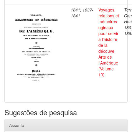
1841; 1837-
Voyages,
Ter
1841
relations et
Com
mémoires
Henr
oginaux
180
pour servir
186
a l'histoire
de la
découve
Arte de
l'Amérique
(Volume
13)
Sugestões de pesquisa
Assunto