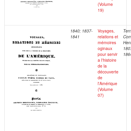
(Volume
19)
1840; 1837-
Voyages,
Ter
1841
relations et
Com
mémoires
Henr
oginaux
180
pour servir
186
a l'histoire
de la
découverte
de
l'Amérique
(Volume
07)