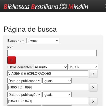
Skip
navigation
Página de busca
Buscar em:
por
Filtros correntes: