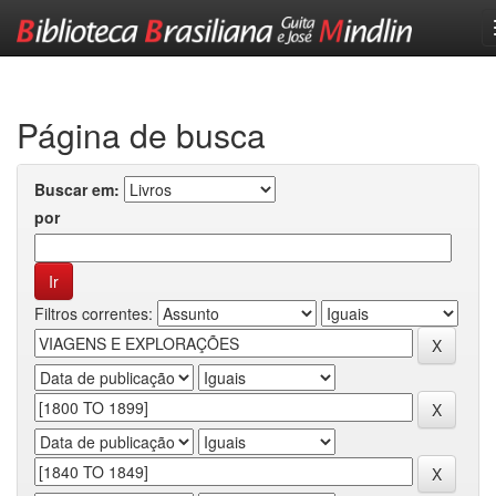
Skip
navigation
Página de busca
Buscar em:
por
Filtros correntes: