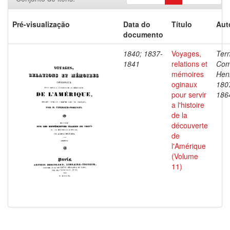
Pré-visualização
Data do
Título
Aut
documento
1840; 1837-
Voyages,
Ter
1841
relations et
Com
mémoires
Henr
oginaux
180
pour servir
186
a l'histoire
de la
découverte
de
l'Amérique
(Volume
11)