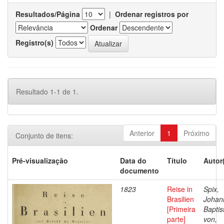
Resultados/Página
|
Ordenar registros por
Ordenar
Registro(s)
Resultado 1-1 de 1.
Anterior
1
Próximo
Conjunto de itens:
Pré-visualização
Data do
Título
Autor
documento
1823
Reise in
Spix,
Brasilien
Johan
[Primeira
Baptis
parte]
von,