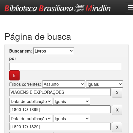
Skip
navigation
Página de busca
Buscar em:
por
Filtros correntes: