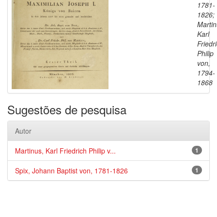
1781-
1826;
Martin
Karl
Friedr
Philip
von,
1794-
1868
Sugestões de pesquisa
Autor
Martinus, Karl Friedrich Philip v...
1
Spix, Johann Baptist von, 1781-1826
1