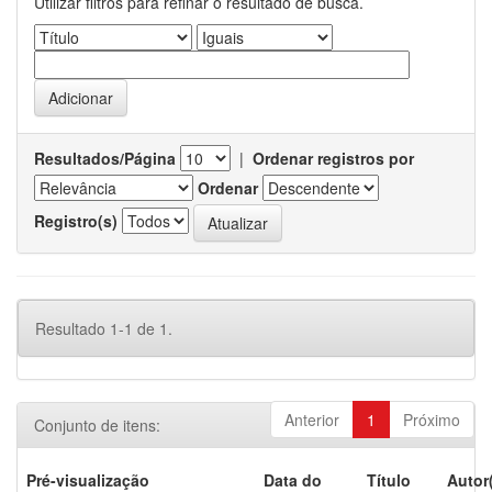
Utilizar filtros para refinar o resultado de busca.
Resultados/Página
|
Ordenar registros por
Ordenar
Registro(s)
Resultado 1-1 de 1.
Anterior
1
Próximo
Conjunto de itens:
Pré-visualização
Data do
Título
Autor