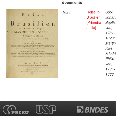
documento
1823
Reise in
Spix,
Brasilien
Johan
[Primeira
Baptis
parte]
von,
1781-
1826;
Martin
Karl
Friedr
Philip
von,
1794-
1868