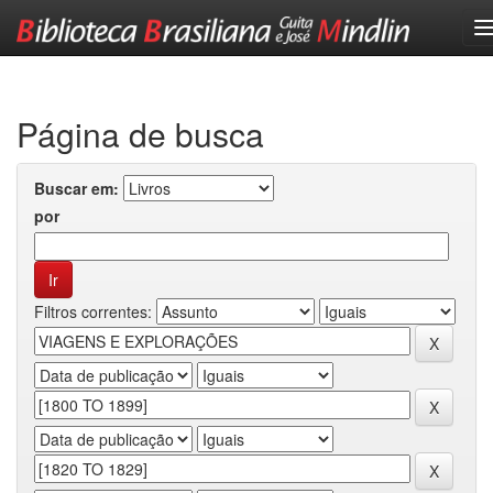
Skip
navigation
Página de busca
Buscar em:
por
Filtros correntes: