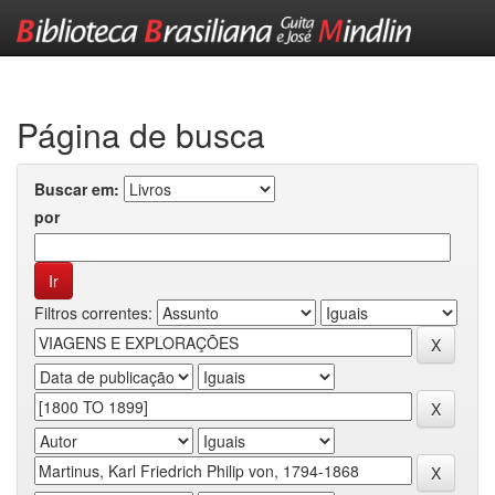
Skip
navigation
Página de busca
Buscar em:
por
Filtros correntes: