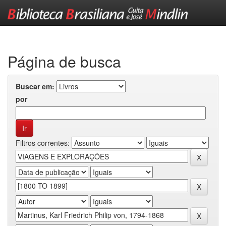
Skip
navigation
Página de busca
Buscar em:
por
Filtros correntes: