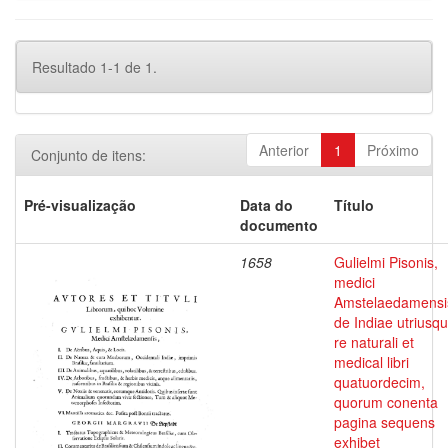
Resultado 1-1 de 1.
Anterior
1
Próximo
Conjunto de itens:
Pré-visualização
Data do
Título
documento
1658
Gulielmi Pisonis,
medici
Amstelaedamensi
de Indiae utriusq
re naturali et
medical libri
quatuordecim,
quorum conenta
pagina sequens
exhibet