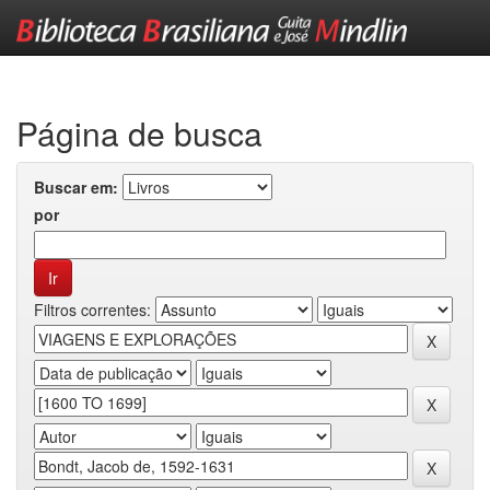
Skip
navigation
Página de busca
Buscar em:
por
Filtros correntes: