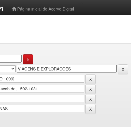
-->
Página inicial do Acervo Digital