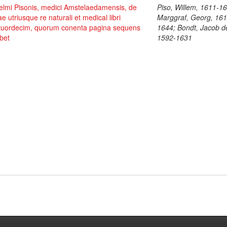
elmi Pisonis, medici Amstelaedamensis, de
Piso, Willem, 1611-1
ae utriusque re naturali et medical libri
Marggraf, Georg, 161
tuordecim, quorum conenta pagina sequens
1644; Bondt, Jacob d
bet
1592-1631