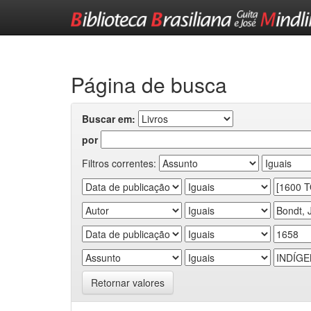
Skip
navigation
Página de busca
Buscar em:
por
Filtros correntes:
Retornar valores