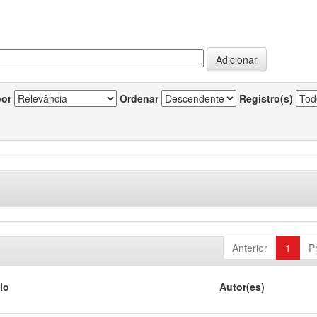
por
Ordenar
Registro(s)
Anterior
1
P
lo
Autor(es)