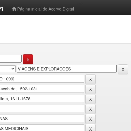
-->
Página inicial do Acervo Digital