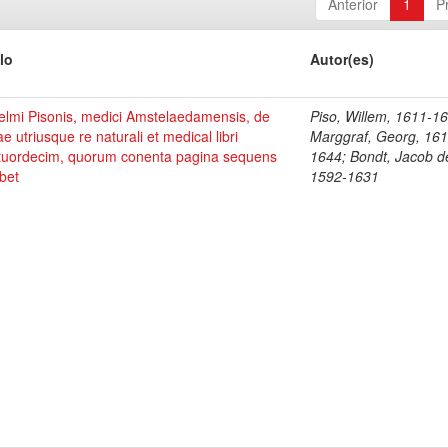
Anterior
1
P
lo
Autor(es)
elmi Pisonis, medici Amstelaedamensis, de
Piso, Willem, 1611-1
ae utriusque re naturali et medical libri
Marggraf, Georg, 161
tuordecim, quorum conenta pagina sequens
1644; Bondt, Jacob d
bet
1592-1631