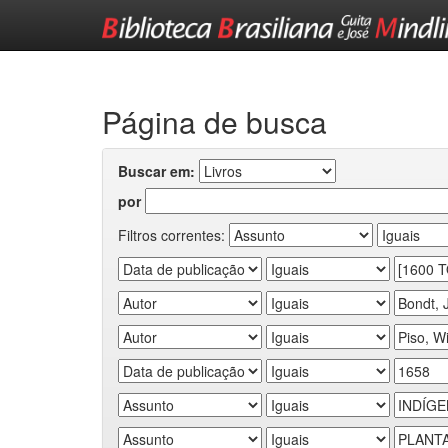
Skip
navigation
Página de busca
Buscar em:
por
Filtros correntes: