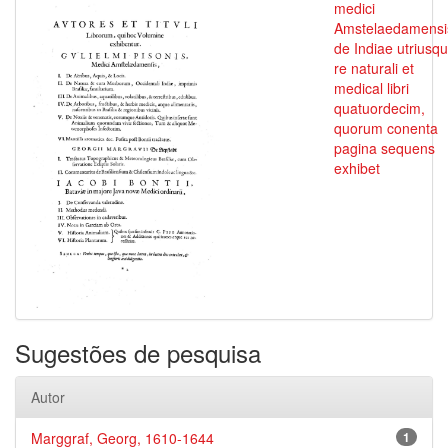
medici
Amstelaedamensi
de Indiae utriusq
re naturali et
medical libri
quatuordecim,
quorum conenta
pagina sequens
exhibet
Sugestões de pesquisa
Autor
Marggraf, Georg, 1610-1644
1