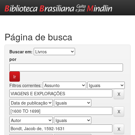
Skip
navigation
Página de busca
Buscar em:
por
Filtros correntes: