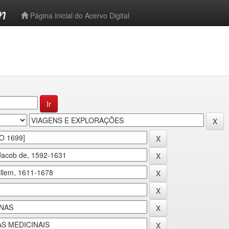
-->
Página inicial do Acervo Digital