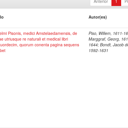
Anterior
1
P
lo
Autor(es)
elmi Pisonis, medici Amstelaedamensis, de
Piso, Willem, 1611-1
ae utriusque re naturali et medical libri
Marggraf, Georg, 161
tuordecim, quorum conenta pagina sequens
1644; Bondt, Jacob d
bet
1592-1631