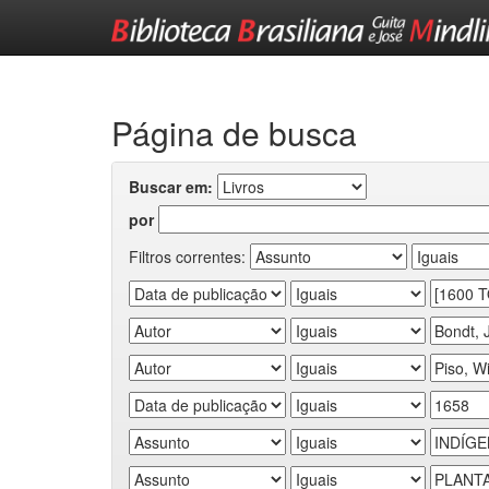
Skip
navigation
Página de busca
Buscar em:
por
Filtros correntes: