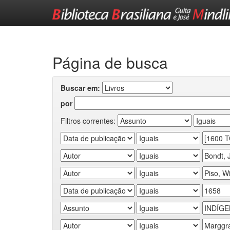
Skip
navigation
Página de busca
Buscar em:
por
Filtros correntes: