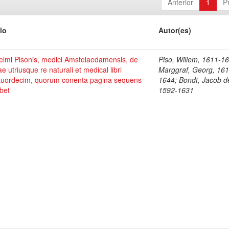
Anterior
1
P
lo
Autor(es)
elmi Pisonis, medici Amstelaedamensis, de
Piso, Willem, 1611-1
ae utriusque re naturali et medical libri
Marggraf, Georg, 161
tuordecim, quorum conenta pagina sequens
1644; Bondt, Jacob d
bet
1592-1631