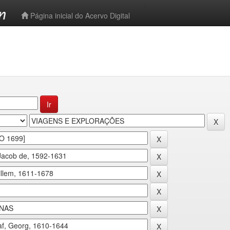
-->
Página inicial do Acervo Digital