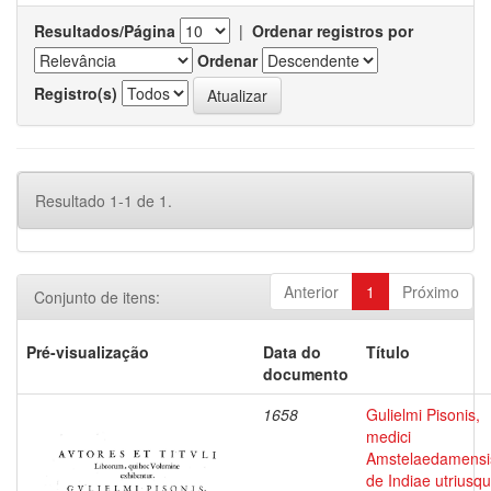
Resultados/Página
|
Ordenar registros por
Ordenar
Registro(s)
Resultado 1-1 de 1.
Anterior
1
Próximo
Conjunto de itens:
Pré-visualização
Data do
Título
documento
1658
Gulielmi Pisonis,
medici
Amstelaedamensi
de Indiae utriusq