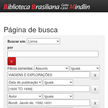
Skip
navigation
Página de busca
Buscar em:
por
Filtros correntes: