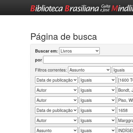
Skip
navigation
Página de busca
Buscar em:
por
Filtros correntes: