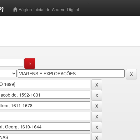
-->
Página inicial do Acervo Digital