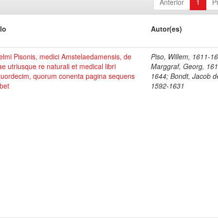
Anterior
1
P
lo
Autor(es)
elmi Pisonis, medici Amstelaedamensis, de
Piso, Willem, 1611-1
ae utriusque re naturali et medical libri
Marggraf, Georg, 161
tuordecim, quorum conenta pagina sequens
1644; Bondt, Jacob d
bet
1592-1631