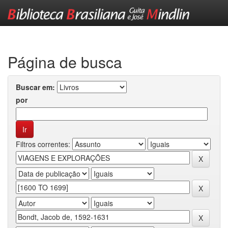
Skip
navigation
Página de busca
Buscar em:
por
Filtros correntes: