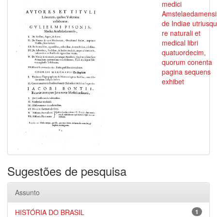
medici
Amstelaedamensi
de Indiae utriusq
re naturali et
medical libri
quatuordecim,
quorum conenta
pagina sequens
exhibet
Sugestões de pesquisa
Assunto
HISTÓRIA DO BRASIL
1