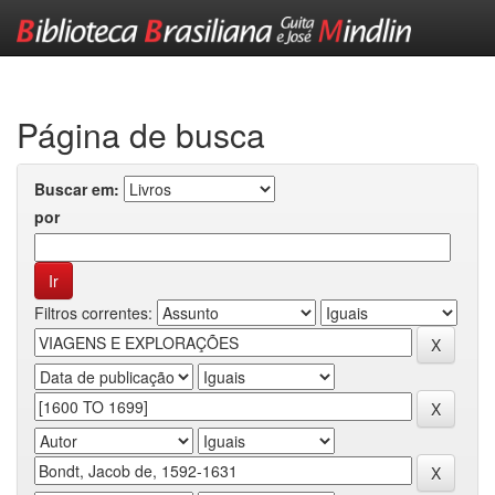
Skip
navigation
Página de busca
Buscar em:
por
Filtros correntes: