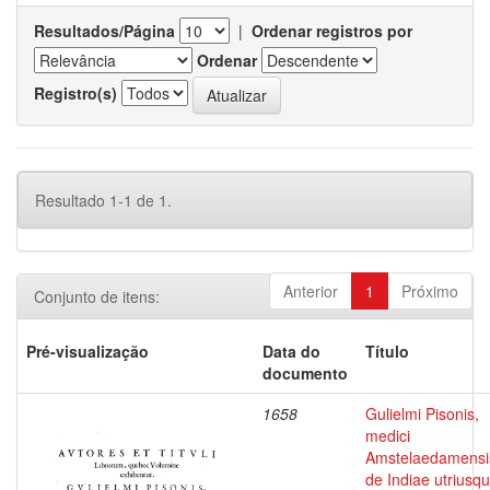
Resultados/Página
|
Ordenar registros por
Ordenar
Registro(s)
Resultado 1-1 de 1.
Anterior
1
Próximo
Conjunto de itens:
Pré-visualização
Data do
Título
documento
1658
Gulielmi Pisonis,
medici
Amstelaedamensi
de Indiae utriusq