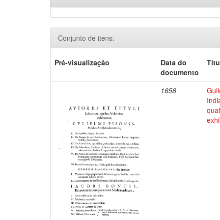
Conjunto de itens:
Pré-visualização
Data do
Títu
documento
1658
Guli
Indi
qua
exhi