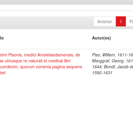
Anterior
1
P
lo
Autor(es)
elmi Pisonis, medici Amstelaedamensis, de
Piso, Willem, 1611-1
ae utriusque re naturali et medical libri
Marggraf, Georg, 161
tuordecim, quorum conenta pagina sequens
1644; Bondt, Jacob d
bet
1592-1631