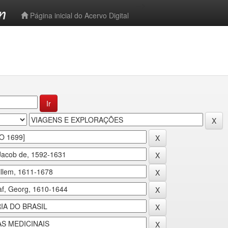
-->
Página inicial do Acervo Digital