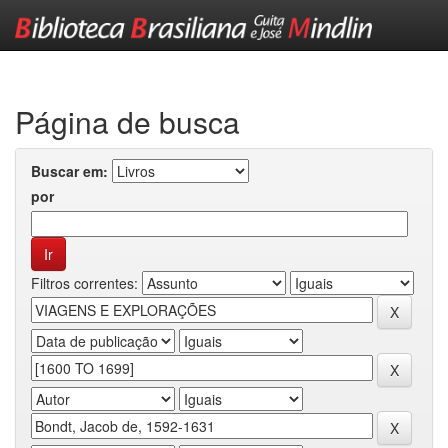
Skip
navigation
Página de busca
Buscar em:
por
Filtros correntes: