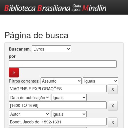
Skip
navigation
Página de busca
Buscar em:
por
Filtros correntes: