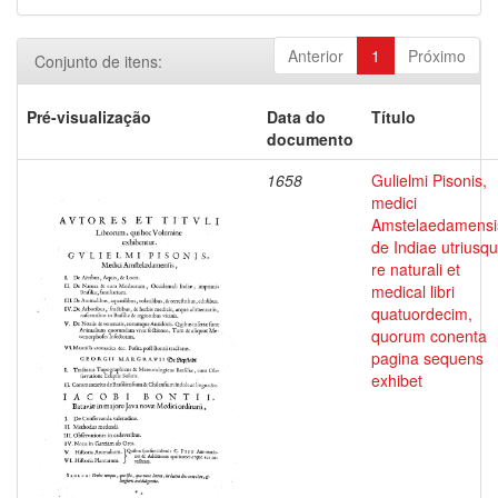
Anterior
1
Próximo
Conjunto de itens:
Pré-visualização
Data do
Título
documento
1658
Gulielmi Pisonis,
medici
Amstelaedamensi
de Indiae utriusq
re naturali et
medical libri
quatuordecim,
quorum conenta
pagina sequens
exhibet