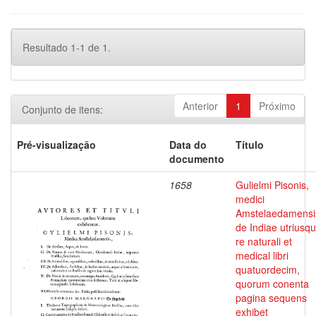
Resultado 1-1 de 1.
Anterior
1
Próximo
Conjunto de itens:
Pré-visualização
Data do
Título
documento
1658
Gulielmi Pisonis,
medici
Amstelaedamensi
de Indiae utriusq
re naturali et
medical libri
quatuordecim,
quorum conenta
pagina sequens
exhibet