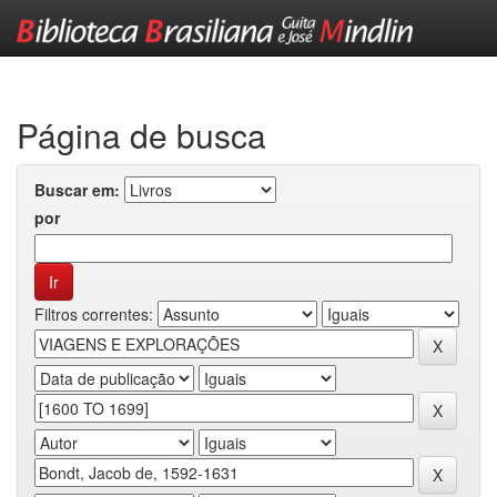
Skip
navigation
Página de busca
Buscar em:
por
Filtros correntes: