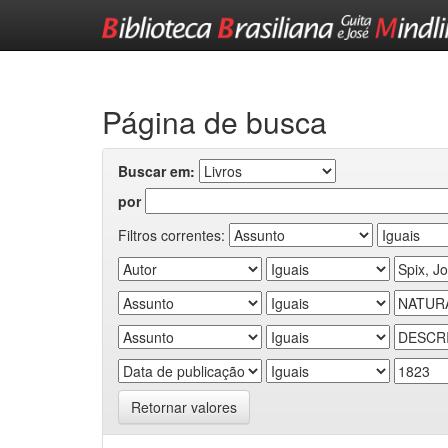
Skip
navigation
Página de busca
Buscar em:
por
Filtros correntes:
Retornar valores