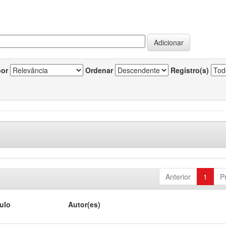
por
Ordenar
Registro(s)
Anterior
1
P
tulo
Autor(es)