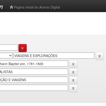
-->
Página inicial do Acervo Digital