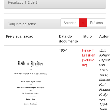
Resultado 1-2 de 2.
Anterior
1
Próximo
Conjunto de itens:
Pré-visualização
Data do
Título
Autor(
documento
1854
Reise in
Spix,
Brasilien
Johan
(Volume
Baptist
02)
von,
1781-
1826;
Martin
Karl
Friedri
Philip
von,
1794-
1868