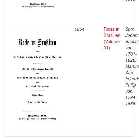
1854
Reise in
Spix,
Brasilien
Johan
(Volume
Baptist
01)
von,
1781-
1826;
Martin
Karl
Friedri
Philip
von,
1794-
1868