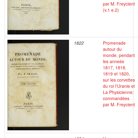
par M. Freycient
(v.1 e.2)
1822
Promenade
autour du
monde, pendant
les anneés
1817, 1818,
1819 et 1820,
sur les corvettes
du roi l'Uranie et
La Physicienne:
commandées
par M. Freycient