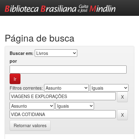
Skip
navigation
Página de busca
Buscar em:
por
Filtros correntes:
Retornar valores