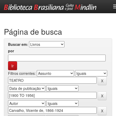
Skip
navigation
Página de busca
Buscar em:
por
Filtros correntes: