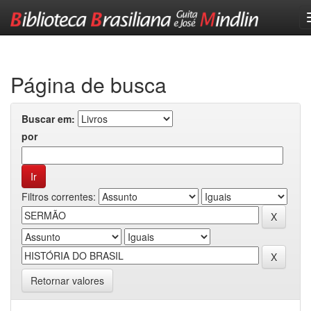
Skip
navigation
Página de busca
Buscar em:
por
Filtros correntes:
Retornar valores