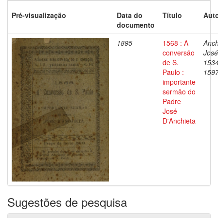
Pré-visualização
Data do
Título
Auto
documento
1895
1568 : A
Anch
conversão
José
de S.
1534
Paulo :
159
importante
sermão do
Padre
José
D'Anchieta
Sugestões de pesquisa