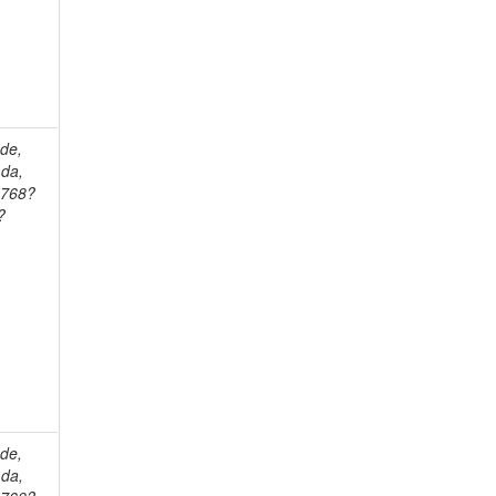
ade,
 da,
1768?
?
ade,
 da,