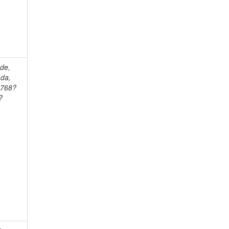
ade,
 da,
1768?
?