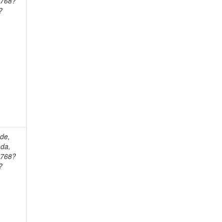
1768?
?
ade,
 da,
1768?
?