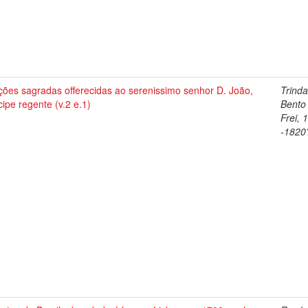
ções sagradas offerecidas ao serenissimo senhor D. João,
Trind
cipe regente (v.2 e.1)
Bento
Frei, 
-1820