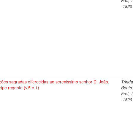
Frei, 
-1820
ções sagradas offerecidas ao serenissimo senhor D. João,
Trind
cipe regente (v.5 e.1)
Bento
Frei, 
-1820