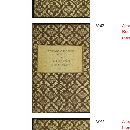
1847
Allo
Reci
nov
1841
Allo
Flor