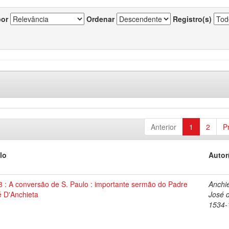
por
Ordenar
Registro(s)
Anterior
1
2
P
lo
Autor
 : A conversão de S. Paulo : importante sermão do Padre
Anchie
é D'Anchieta
José 
1534-