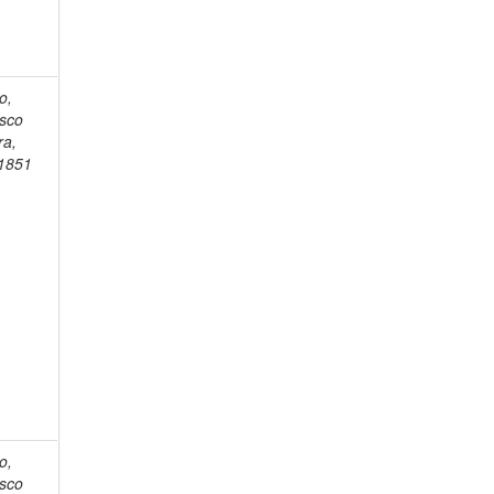
o,
isco
ra,
1851
o,
isco