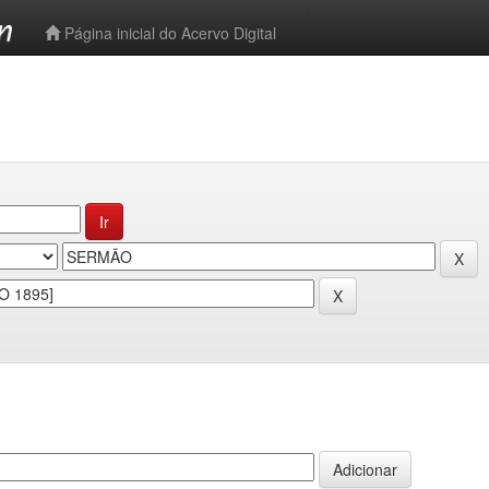
-->
Página inicial do Acervo Digital