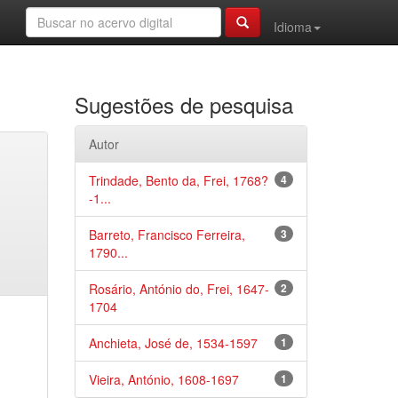
Idioma
Sugestões de pesquisa
Autor
Trindade, Bento da, Frei, 1768?
4
-1...
Barreto, Francisco Ferreira,
3
1790...
Rosário, António do, Frei, 1647-
2
1704
Anchieta, José de, 1534-1597
1
Vieira, António, 1608-1697
1