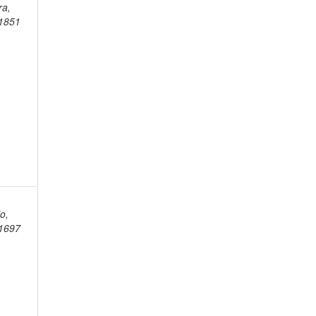
ra,
1851
,
o,
1697