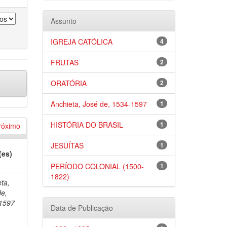
Assunto
IGREJA CATÓLICA
4
FRUTAS
2
ORATÓRIA
2
Anchieta, José de, 1534-1597
1
HISTÓRIA DO BRASIL
1
róximo
JESUÍTAS
1
(es)
PERÍODO COLONIAL (1500-
1
1822)
ta,
de,
1597
Data de Publicação