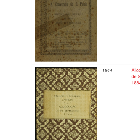
1844
Allo
de S
1884