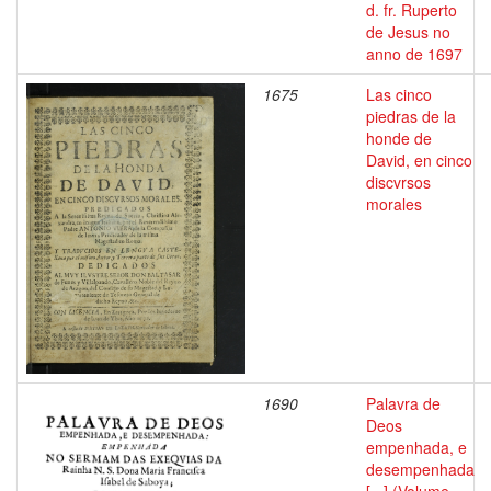
d. fr. Ruperto
de Jesus no
anno de 1697
1675
Las cinco
piedras de la
honde de
David, en cinco
discvrsos
morales
1690
Palavra de
Deos
empenhada, e
desempenhada