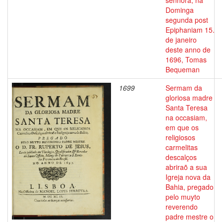
senhora, na
Dominga
segunda post
Epiphaniam 15.
de janeiro
deste anno de
1696, Tomas
Bequeman
1699
Sermam da
gloriosa madre
Santa Teresa
na occasiam,
em que os
religiosos
carmelitas
descalços
abriraõ a sua
Igreja nova da
Bahia, pregado
pelo muyto
reverendo
padre mestre o