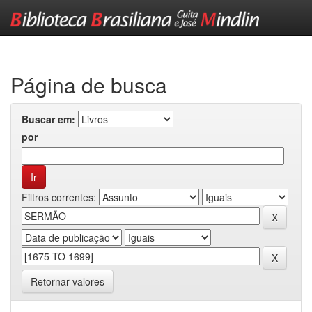
Skip
navigation
Página de busca
Buscar em:
por
Filtros correntes:
Retornar valores