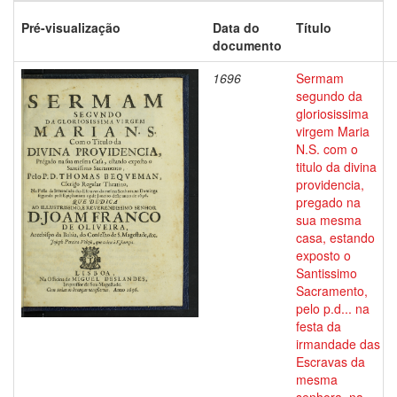
Pré-visualização
Data do
Título
documento
1696
Sermam
segundo da
gloriosissima
virgem Maria
N.S. com o
titulo da divina
providencia,
pregado na
sua mesma
casa, estando
exposto o
Santissimo
Sacramento,
pelo p.d... na
festa da
irmandade das
Escravas da
mesma