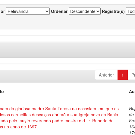
por
Ordenar
Registro(s)
Anterior
1
P
lo
Au
mam da gloriosa madre Santa Teresa na occasiam, em que os
Ru
giosos carmelitas descalços abriraõ a sua Igreja nova da Bahia,
de
ado pelo muyto reverendo padre mestre o d. fr. Ruperto de
Fre
us no anno de 1697
16
17