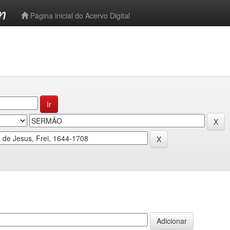
-->
Página inicial do Acervo Digital