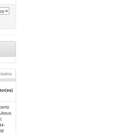
róximo
tor(es)
perto
 Jesus,
i,
44-
08