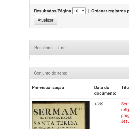
Resultados/Página
|
Ordenar registros 
Resultado 1-1 de 1.
Conjunto de itens:
Pré-visualização
Data do
Títu
documento
1699
Ser
reli
preg
Jes