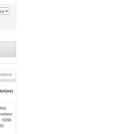
róximo
tor(es)
tos,
ancisco
, 1636-
20