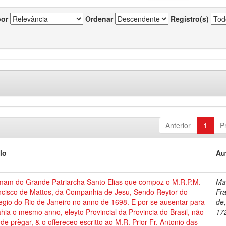
por
Ordenar
Registro(s)
Anterior
1
P
lo
Au
mam do Grande Patriarcha Santo Elias que compoz o M.R.P.M.
Ma
ncisco de Mattos, da Companhia de Jesu, Sendo Reytor do
Fr
egio do Rio de Janeiro no anno de 1698. E por se ausentar para
de
hia o mesmo anno, eleyto Provincial da Provincia do Brasil, não
17
de prègar, & o offereceo escritto ao M.R. Prior Fr. Antonio das