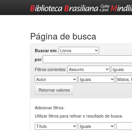
Skip
navigation
Página de busca
Buscar em:
por
Filtros correntes:
Retornar valores
Adicionar filtros:
Utilizar filtros para refinar o resultado de busca.