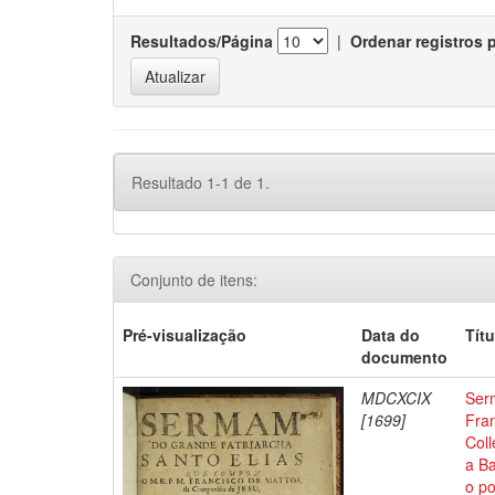
Resultados/Página
|
Ordenar registros 
Resultado 1-1 de 1.
Conjunto de itens:
Pré-visualização
Data do
Títu
documento
MDCXCIX
Ser
[1699]
Fra
Coll
a Ba
o po