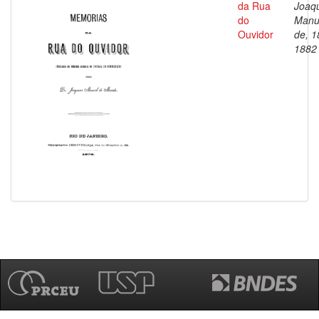
da Rua
Joaq
do
Manu
Ouvidor
de, 1
1882