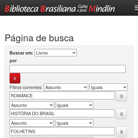
Skip
navigation
Página de busca
Buscar em:
por
Filtros correntes: