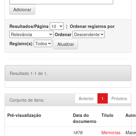
Resultados/Página
|
Ordenar registros por
Ordenar
Registro(s)
Resultado 1-1 de 1.
Anterior
1
Próximo
Conjunto de itens:
Pré-visualização
Data do
Título
Auto
documento
1878
Memorias
Mace