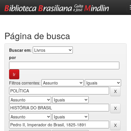
Skip
navigation
Página de busca
Buscar em:
por
Filtros correntes: