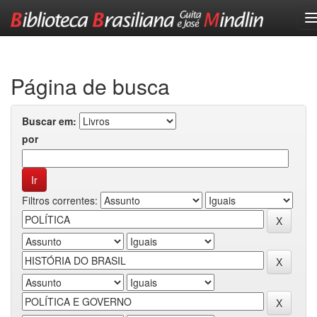
Skip
navigation
Página de busca
Buscar em:
por
Filtros correntes: