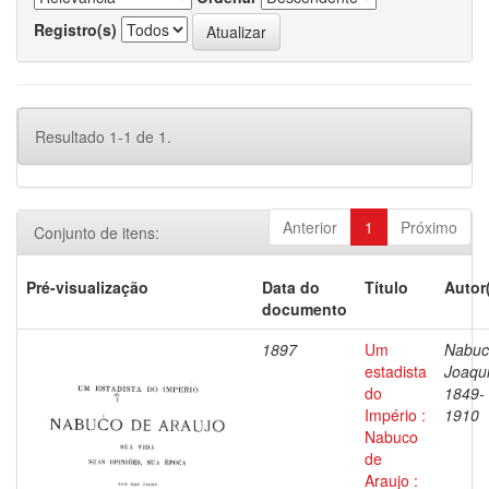
Registro(s)
Resultado 1-1 de 1.
Anterior
1
Próximo
Conjunto de itens:
Pré-visualização
Data do
Título
Autor
documento
1897
Um
Nabuc
estadista
Joaqu
do
1849-
Império :
1910
Nabuco
de
Araujo :