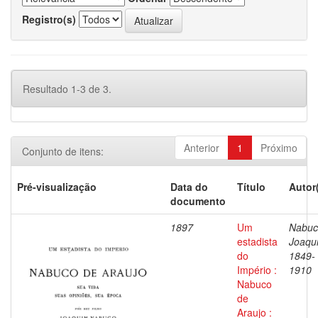
Registro(s)
Resultado 1-3 de 3.
Anterior
1
Próximo
Conjunto de itens:
Pré-visualização
Data do
Título
Autor
documento
1897
Um
Nabuc
estadista
Joaqu
do
1849-
Império :
1910
Nabuco
de
Araujo :