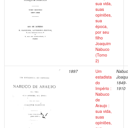
sua vida,
suas
opiniões,
sua
época,
por seu
filho
Joaquim
Nabuco
(Tomo
2)
1897
Um
Nabuc
estadista
Joaqu
do
1849-
Império :
1910
Nabuco
de
Araujo :
sua vida,
suas
opiniões,