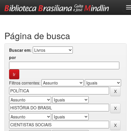
Skip
navigation
Página de busca
Buscar em:
por
Filtros correntes: