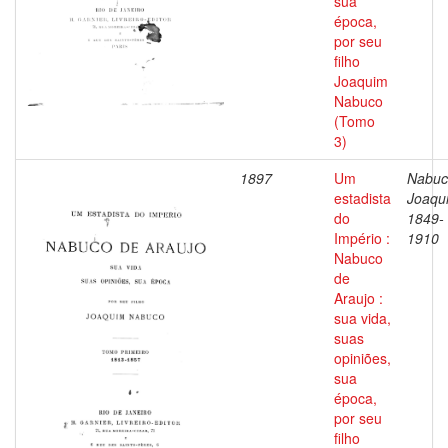
sua
época,
por seu
filho
Joaquim
Nabuco
(Tomo
3)
1897
Um
Nabuc
estadista
Joaqu
do
1849-
Império :
1910
Nabuco
de
Araujo :
sua vida,
suas
opiniões,
sua
época,
por seu
filho