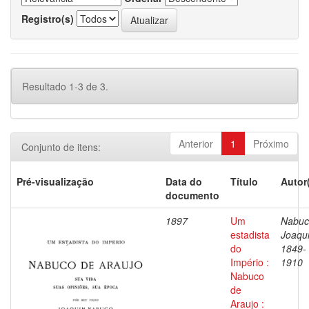
Registro(s)
Resultado 1-3 de 3.
Anterior
1
Próximo
Conjunto de itens:
Pré-visualização
Data do
Título
Autor
documento
1897
Um
Nabuc
estadista
Joaqu
do
1849-
Império :
1910
Nabuco
de
Araujo :