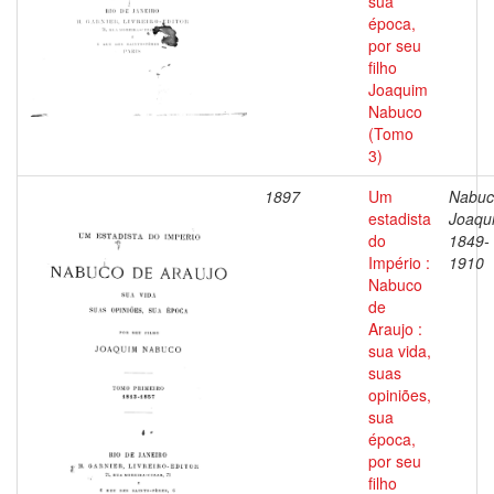
sua
época,
por seu
filho
Joaquim
Nabuco
(Tomo
3)
1897
Um
Nabuc
estadista
Joaqu
do
1849-
Império :
1910
Nabuco
de
Araujo :
sua vida,
suas
opiniões,
sua
época,
por seu
filho