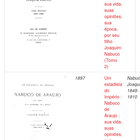
sua vida,
suas
opiniões,
sua
época,
por seu
filho
Joaquim
Nabuco
(Tomo
2)
1897
Um
Nabuc
estadista
Joaqu
do
1849-
Império :
1910
Nabuco
de
Araujo :
sua vida,
suas
opiniões,