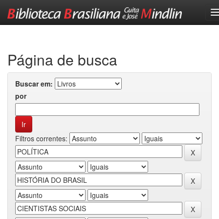
Skip
navigation
Página de busca
Buscar em:
por
Filtros correntes: