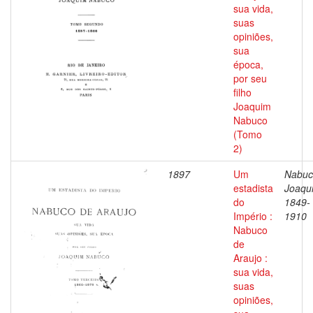
sua vida,
suas
opiniões,
sua
época,
por seu
filho
Joaquim
Nabuco
(Tomo
2)
1897
Um
Nabuc
estadista
Joaqu
do
1849-
Império :
1910
Nabuco
de
Araujo :
sua vida,
suas
opiniões,