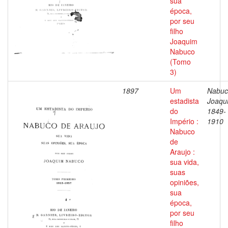
sua
época,
por seu
filho
Joaquim
Nabuco
(Tomo
3)
1897
Um
Nabuc
estadista
Joaqu
do
1849-
Império :
1910
Nabuco
de
Araujo :
sua vida,
suas
opiniões,
sua
época,
por seu
filho