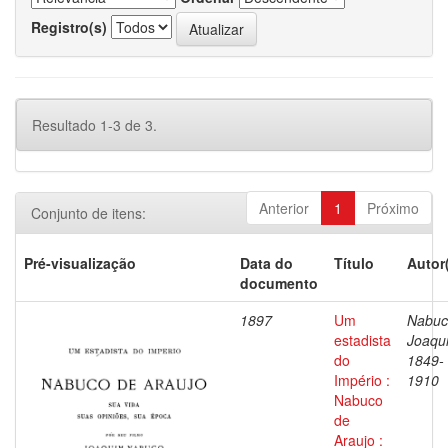
Registro(s)
Resultado 1-3 de 3.
Anterior
1
Próximo
Conjunto de itens:
Pré-visualização
Data do
Título
Autor
documento
1897
Um
Nabuc
estadista
Joaqu
do
1849-
Império :
1910
Nabuco
de
Araujo :