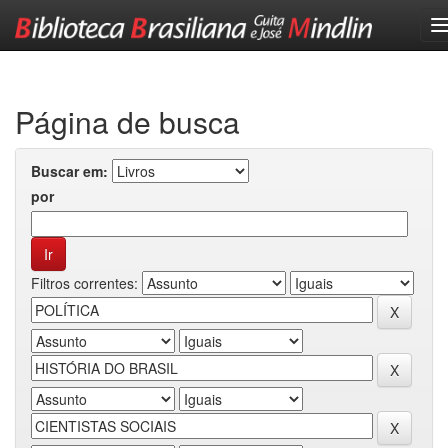
Skip
navigation
Página de busca
Buscar em:
por
Filtros correntes: